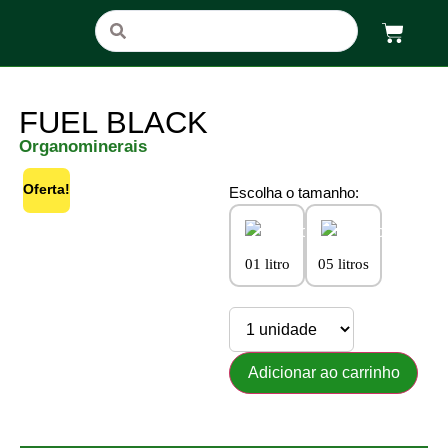
FUEL BLACK
Organominerais
Oferta!
Escolha o tamanho:
01 litro
05 litros
Adicionar ao carrinho