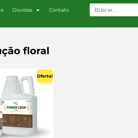
re
Dúvidas
Contato
ção floral
Oferta!