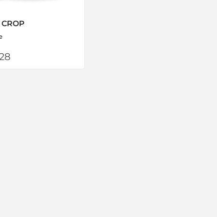
 CROP
e
,28