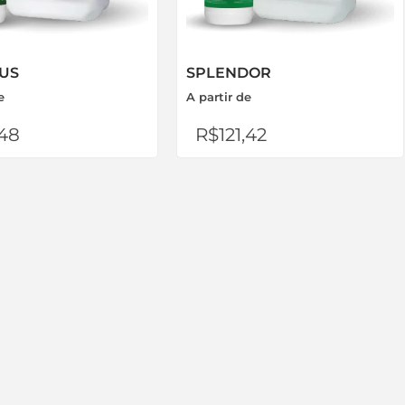
US
SPLENDOR
e
A partir de
,48
R$
121,42